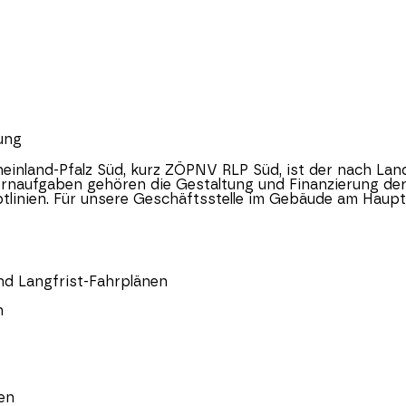
ung
einland-Pfalz
Süd, kurz ZÖPNV RLP Süd, ist der nach Land
ernaufgaben gehören die Gestaltung und Finanzierung de
tlinien. Für unsere Geschäftsstelle im Gebäude am Haupt
nd Langfrist-Fahrplänen
n
en