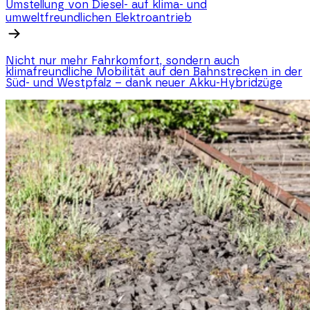
Umstellung von Diesel- auf klima- und
umweltfreundlichen Elektroantrieb
Nicht nur mehr Fahrkomfort, sondern auch
klimafreundliche Mobilität auf den Bahnstrecken in der
Süd- und Westpfalz – dank neuer Akku-Hybridzüge